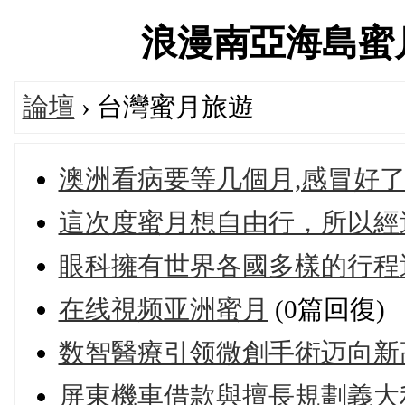
浪漫南亞海島蜜月旅行
論壇
› 台灣蜜月旅遊
澳洲看病要等几個月,感冒好了
這次度蜜月想自由行，所以經
眼科擁有世界各國多樣的行程
在线視频亚洲蜜月
(0篇回復)
数智醫療引领微創手術迈向新
屏東機車借款與擅長規劃義大