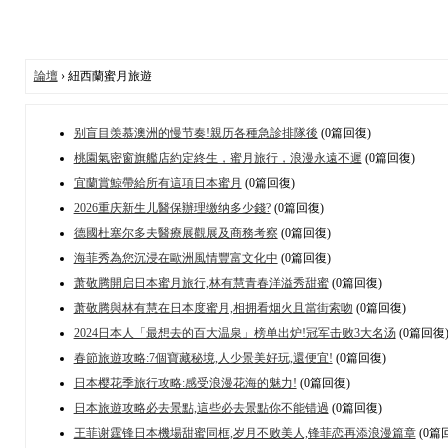
論壇
› 紐西蘭蜜月旅遊
别盲目羡慕澳洲的慢节奏!親历各種急診排隊後
(0篇回復)
桃園氣密窗旗艦店約定終生，蜜月旅行，浪漫永遠不遲
(0篇回復)
宜蘭賞鯨帶給所有這項日本蜜月
(0篇回復)
2026重庆新生儿醫保辦理缴纳多少錢?
(0篇回復)
德國杜塞尔多夫醫療展觀展及商務考察
(0篇回復)
海菲秀為您沉浸在歐洲風情豐富文化中
(0篇回復)
萧敬腾開启日本蜜月旅行,林有慧青春洋溢秀甜蜜
(0篇回復)
萧敬腾與林有慧在日本度蜜月,相拥看烟火且當街索吻
(0篇回復)
2024日本人「最想去的百大温泉」榜单出炉!冠军击败3大名汤
(0篇回復
春節旅遊攻略:7個寶藏秘境,人少景美好玩,還便宜!
(0篇回復)
日本樱花季旅行攻略:感受浪漫花海的魅力!
(0篇回復)
日本旅遊攻略必去景點,這些必去景點你不能错過
(0篇回復)
王菲谢霆锋日本機場甜蜜同框,岁月不败美人,锋菲恋再添浪漫篇章
(0篇