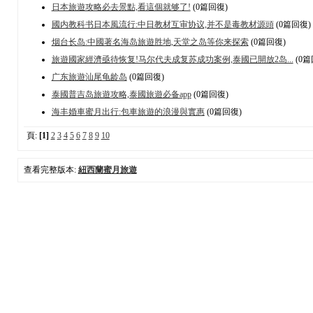
日本旅遊攻略必去景點,看這個就够了!
(0篇回復)
國内教科书日本風流行:中日教材互审协议,并不是毒教材源頭
(0篇回復)
烟台长岛:中國著名海岛旅遊胜地,天堂之岛等你来探索
(0篇回復)
旅遊國家經濟亟待恢复!马尔代夫成复苏成功案例,泰國已開放2岛...
(0篇
广东旅遊汕尾龟龄岛
(0篇回復)
泰國普吉岛旅遊攻略,泰國旅遊必备app
(0篇回復)
海丰婚車蜜月出行:包車旅遊的浪漫與實惠
(0篇回復)
頁:
[1]
2
3
4
5
6
7
8
9
10
查看完整版本:
紐西蘭蜜月旅遊