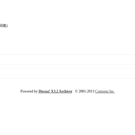
回復)
Powered by
Discuz! X3.2 Archiver
© 2001-2013
Comsenz Inc.