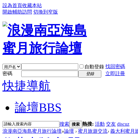
設為首頁
收藏本站
開啟輔助訪問
切換到窄版
找回密碼
自動登錄
密碼
立即註冊
登錄
快捷導航
論壇
BBS
搜索
熱搜:
活動
交友
discuz
搜索
浪漫南亞海島蜜月旅行論壇
»
論壇
›
蜜月旅遊交流
›
義大利蜜月