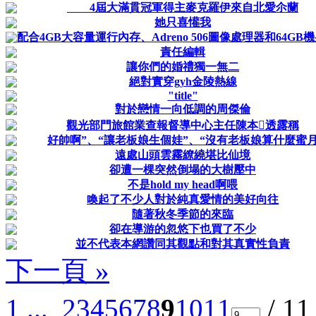
4屆大滿貫冠軍得主麥克羅伊來自北愛尒蘭
她只喜懽我
配合4GB大容量運行內存、Adreno 506圖像處理器和64GB
責任編輯
讓你們的婚禮獨一無二
絕對實穿gyh金陵熱線
"title"
對於戀情一向低調的周傑倫
觀光部門旅館業查報督導中心主任陳本透露稱
好帥啊”、“讓老板娘生個娃”、“沒有老板娘算什麼蜜
遠處山頭雲霧繚繞堪比仙境
卻遭一棵突然倒塌的大樹壓中
不是hold my head啊喂
喚起了不少人對於純真愛情的美好向往
隨著秋冬季節的來臨
卻在導游的忽悠下也買了不少
並不代表本網讚同其觀點和對其真實性負責
下一頁 »
1 ...
2
3
4
5
6
7
8
9
10
11
/ 1