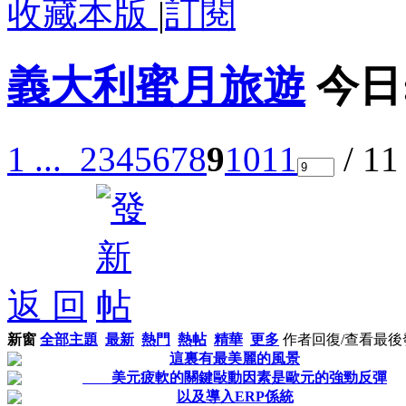
收藏本版
|
訂閱
義大利蜜月旅遊
今日
1 ...
2
3
4
5
6
7
8
9
10
11
/ 1
返 回
新窗
全部主題
最新
熱門
熱帖
精華
更多
作者
回復/查看
最後
這裏有最美麗的風景
美元疲軟的關鍵敺動因素是歐元的強勁反彈
以及導入ERP係統