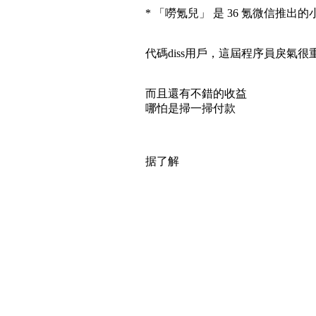
* 「嘮氪兒」 是 36 氪微信
代碼diss用戶，這屆程序員戾氣很重
而且還有不錯的收益
哪怕是掃一掃付款
据了解