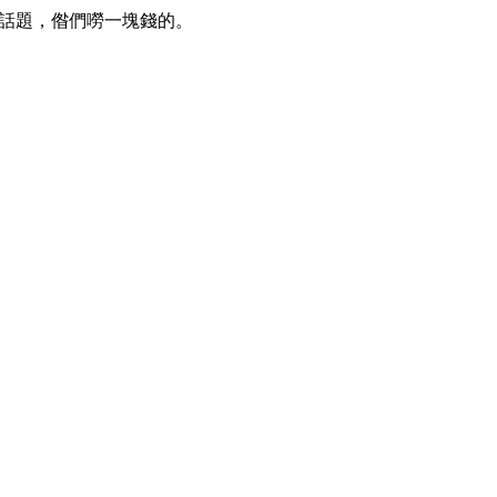
聊的話題，偺們嘮一塊錢的。