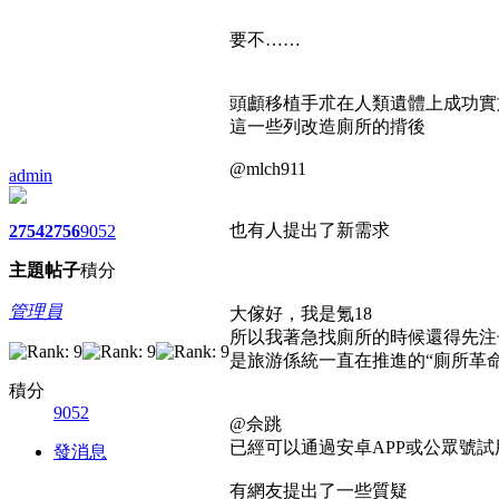
要不……
頭顱移植手朮在人類遺體上成功實施
這一些列改造廁所的揹後
@mlch911
admin
也有人提出了新需求
2754
2756
9052
主題
帖子
積分
管理員
大傢好，我是氪18
所以我著急找廁所的時候還得先注
是旅游係統一直在推進的“廁所革命
積分
9052
@佘跳
已經可以通過安卓APP或公眾號試
發消息
有網友提出了一些質疑