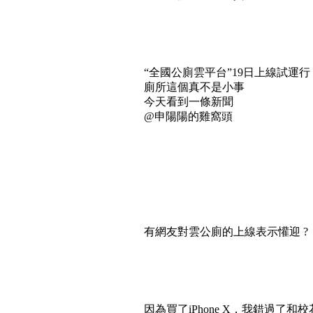
“全國公廁雲平台”19日上線試運行
廁所這個真不是小事
今天看到一條新聞
@申陽陽的雞窩頭
有網友對雲公廁的上線表示懽迎 ?
因為買了iPhone X，我錯過了和校