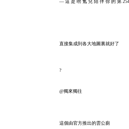
— 這 是 嘮 氪 兒 陪 伴 你 的 第 25
直接集成到各大地圖裏就好了
?
@獨來獨往
這個由官方推出的雲公廁