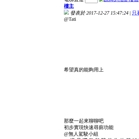
樓主
發表於 2017-12-27 15:47:24
|
只
@Tati
希望真的能夠用上
那麼一起來聊聊吧
初步實現快速尋廁功能
@無人駕駛小組