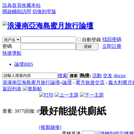
設為首頁
收藏本站
開啟輔助訪問
切換到窄版
找回密碼
自動登錄
密碼
立即註冊
登錄
快捷導航
論壇
BBS
搜索
熱搜:
活動
交友
discuz
搜索
浪漫南亞海島蜜月旅行論壇
»
論壇
›
蜜月旅遊交流
›
義大利蜜月
返回列表
最好能提供廁紙
查看:
3977
|
回復:
0
[複製鏈接]
電梯直達