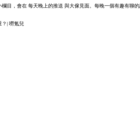
推出的小欄目，會在 每天晚上的推送 與大傢見面。每晚一個有趣有
？| 嘮氪兒