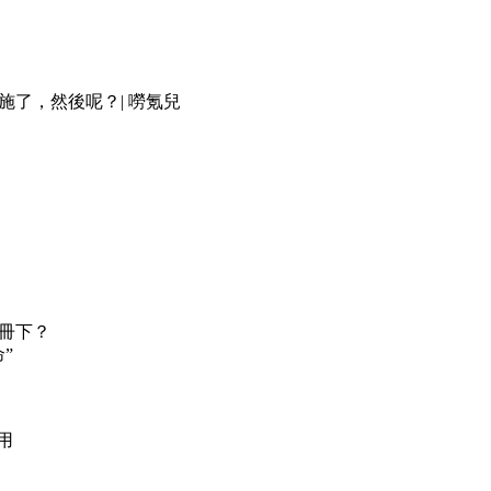
了，然後呢？| 嘮氪兒
冊下？
”
用