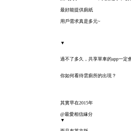
最好能提供廁紙
用戶需求真是多元~
▼
過不了多久，共享單車的app一定
你如何看待雲廁所的出現？
其實早在2015年
@最愛相信緣分
▼
而且有英文版