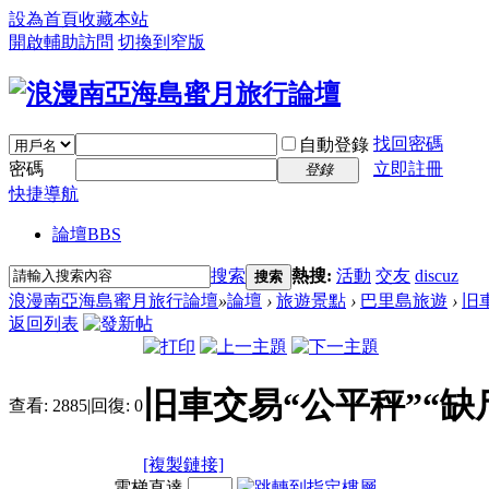
設為首頁
收藏本站
開啟輔助訪問
切換到窄版
找回密碼
自動登錄
密碼
立即註冊
登錄
快捷導航
論壇
BBS
搜索
熱搜:
活動
交友
discuz
搜索
浪漫南亞海島蜜月旅行論壇
»
論壇
›
旅遊景點
›
巴里島旅遊
›
旧車
返回列表
旧車交易“公平秤”“缺
查看:
2885
|
回復:
0
[複製鏈接]
電梯直達