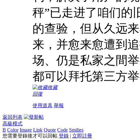
秤”已走进了咱们的
的查验，但从久远来
来，并愈来愈遭到追
场、仍是私家之間举
都可以拜托第三方举
收藏
回復
使用道具
舉報
返回列表
高級模式
B
Color
Image
Link
Quote
Code
Smilies
您需要登錄後才可以回帖
登錄
|
立即註冊